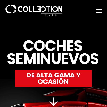
C
O
C
H
E
S
S
E
M
I
N
U
E
V
O
S
DE ALTA GAMA Y
OCASIÓN