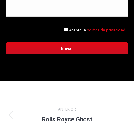
Acepto la
política de privacidad
Navegación
ANTERIOR
entre
Proyecto
Rolls Royce Ghost
anterior
proyectos