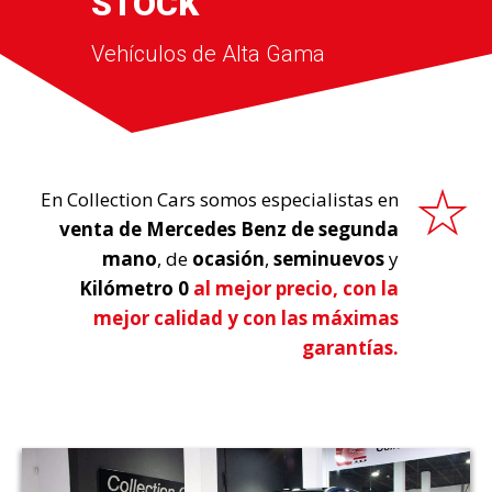
STOCK
Vehículos de Alta Gama
En Collection Cars somos especialistas en
venta de Mercedes Benz de segunda
mano
, de
ocasión
,
seminuevos
y
Kilómetro 0
al mejor precio, con la
mejor calidad y con las máximas
garantías.