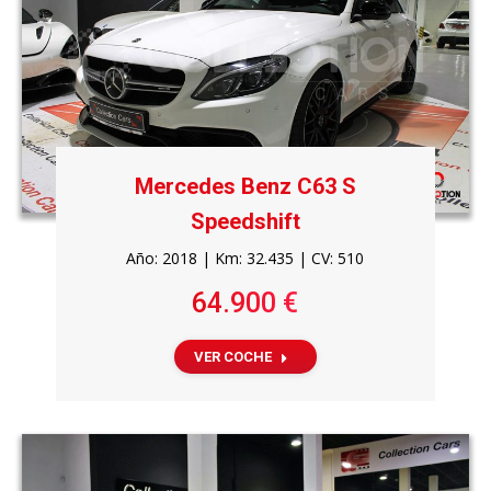
Mercedes Benz C63 S
Speedshift
Año: 2018 | Km: 32.435 | CV: 510
64.900 €
VER COCHE