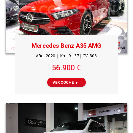
Mercedes Benz A35 AMG
Año: 2020 | Km: 9.137| CV: 306
56.900 €
VER COCHE