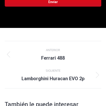
Navegación
ANTERIOR
entre
Proyecto
Ferrari 488
anterior
proyectos
SIGUIENTE
Proyecto
Lamborghini Huracan EVO 2p
siguiente
También le puede interesar