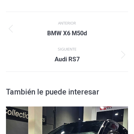
Navegación
ANTERIOR
entre
Proyecto
BMW X6 M50d
anterior
proyectos
SIGUIENTE
Proyecto
Audi RS7
siguiente
También le puede interesar