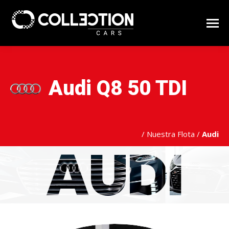
Audi Q8 50 TDI
/
Nuestra Flota
/
Audi
AUDI