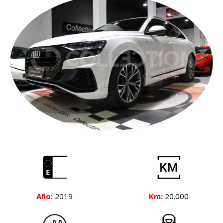
Año:
2019
Km:
20.000