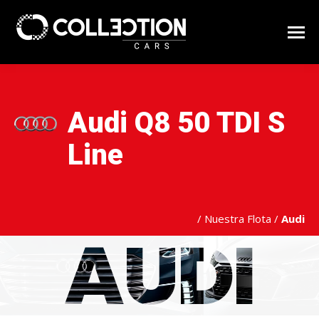
Audi Q8 50 TDI S
Line
/
Nuestra Flota
/
Audi
AUDI