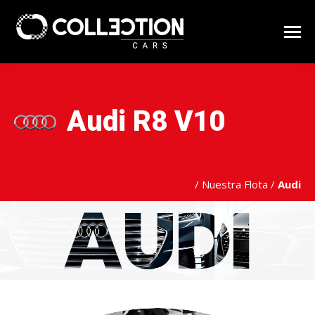
Audi R8 V10
/
Nuestra Flota
/
Audi
AUDI