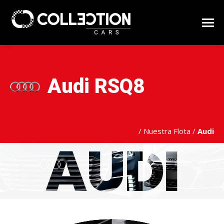
Audi RSQ8
/
Nuestra Flota
/
Audi
AUDI