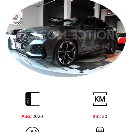
Año:
2020
Km:
20