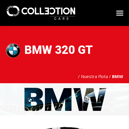
BMW 320 GT
/
Nuestra Flota
/
BMW
BMW