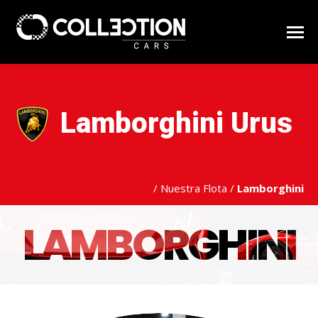
Lamborghini Urus
/
Nuestra Flota
/
Lamborghini
LAMBORGHINI