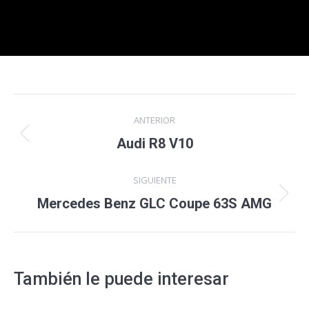
Navegación
ANTERIOR
entre
Proyecto
Audi R8 V10
anterior
proyectos
SIGUIENTE
Proyecto
Mercedes Benz GLC Coupe 63S AMG
siguiente
También le puede interesar