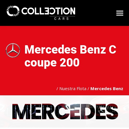
Mercedes Benz C
coupe 200
/
Nuestra Flota
/
Mercedes Benz
MERCEDES