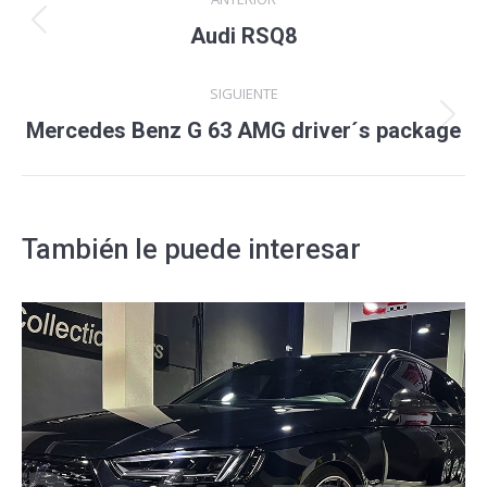
entre
Proyecto
Audi RSQ8
anterior
proyectos
SIGUIENTE
Proyecto
Mercedes Benz G 63 AMG driver´s package
siguiente
También le puede interesar