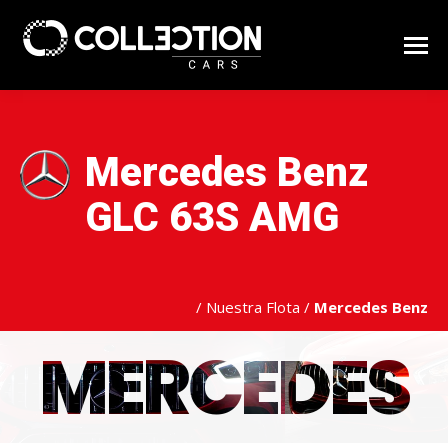
Mercedes Benz
GLC 63S AMG
/
Nuestra Flota
/
Mercedes Benz
MERCEDES