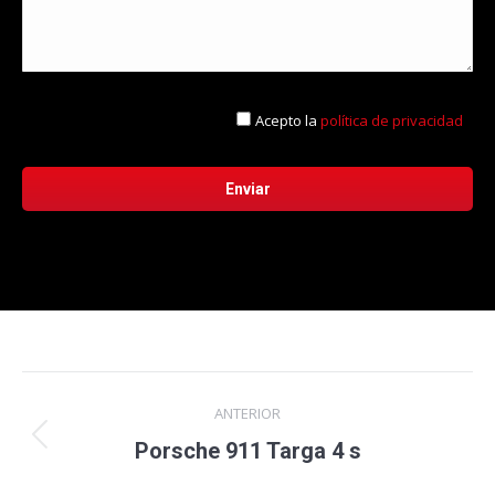
Acepto la
política de privacidad
Navegación
ANTERIOR
entre
Proyecto
Porsche 911 Targa 4 s
anterior
proyectos