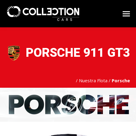
PORSCHE 911 GT3
/
Nuestra Flota
/
Porsche
PORSCHE