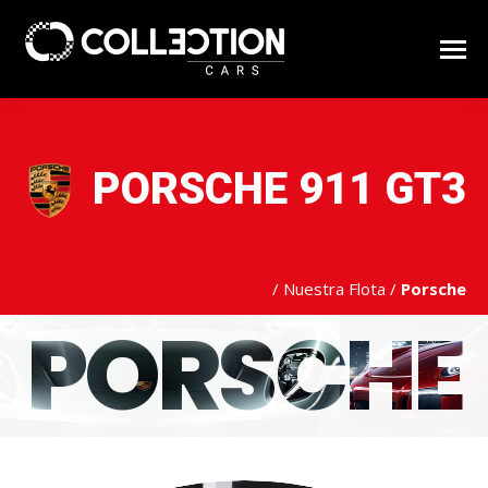
PORSCHE 911 GT3
/
Nuestra Flota
/
Porsche
PORSCHE