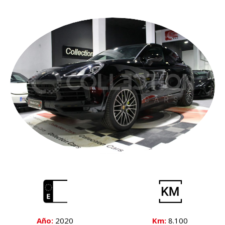
Año:
2020
Km:
8.100