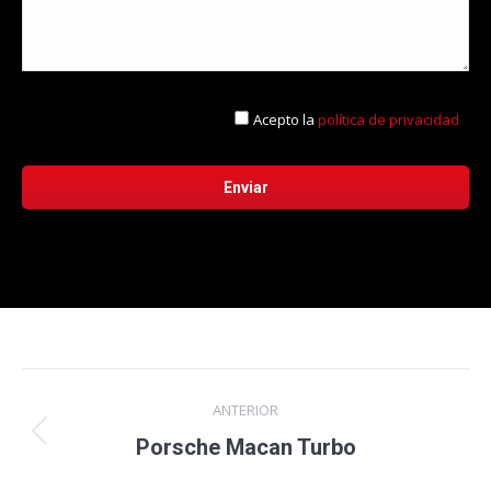
Acepto la
política de privacidad
Navegación
ANTERIOR
entre
Proyecto
Porsche Macan Turbo
anterior
proyectos