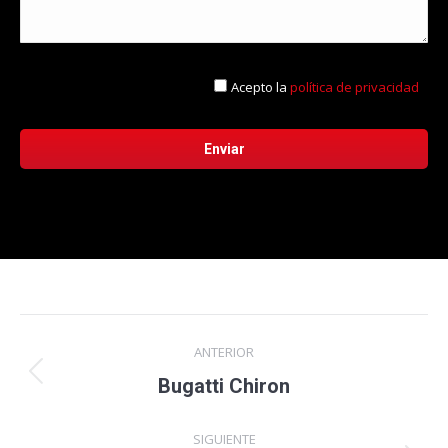
Acepto la
política de privacidad
Navegación
ANTERIOR
entre
Proyecto
Bugatti Chiron
anterior
proyectos
SIGUIENTE