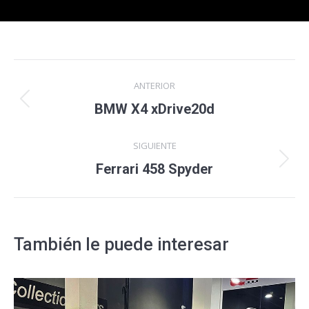
Navegación
ANTERIOR
entre
Proyecto
BMW X4 xDrive20d
anterior
proyectos
SIGUIENTE
Proyecto
Ferrari 458 Spyder
siguiente
También le puede interesar