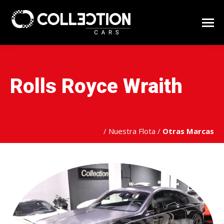
Rolls Royce Wraith
/
Nuestra Flota
/
Otras Marcas