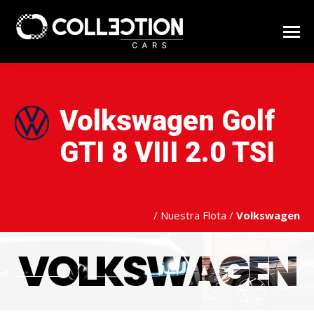
Volkswagen Golf
GTI 8 VIII 2.0 TSI
/
Nuestra Flota
/
Volkswagen
VOLKSWAGEN