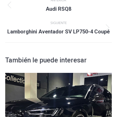
ANTERIOR
entre
Proyecto
Audi RSQ8
anterior
proyectos
SIGUIENTE
Proyecto
Lamborghini Aventador SV LP750-4 Coupé
siguiente
También le puede interesar