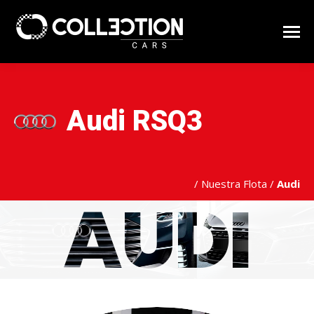
Audi RSQ3
/
Nuestra Flota
/
Audi
AUDI