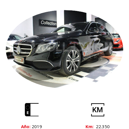
Año:
2019
Km:
22.350