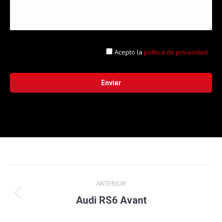
Acepto la
política de privacidad
Navegación
ANTERIOR
entre
Proyecto
Audi RS6 Avant
anterior
proyectos