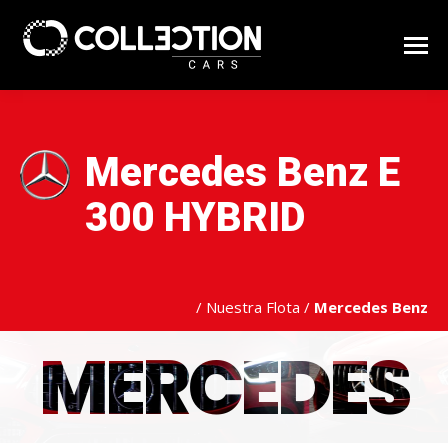
Mercedes Benz E
300 HYBRID
/
Nuestra Flota
/
Mercedes Benz
MERCEDES