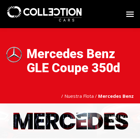
Mercedes Benz
GLE Coupe 350d
/
Nuestra Flota
/
Mercedes Benz
MERCEDES