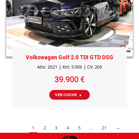
Volkswagen Golf 2.0 TDI GTD DSG
Año: 2021 | Km: 5.000 | CV: 200
39.900 €
VER COCHE
1
2
3
4
5
…
21
→